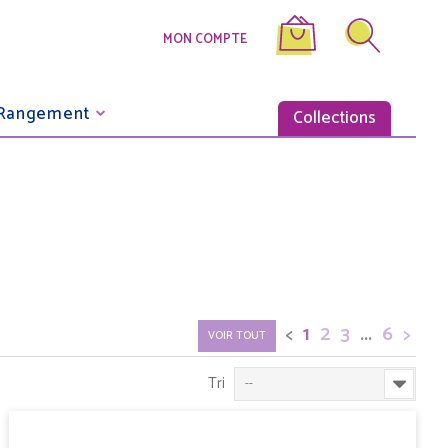
MON COMPTE
Rangement
Collections
<
>
1
2
3
...
6
VOIR TOUT
Tri
--