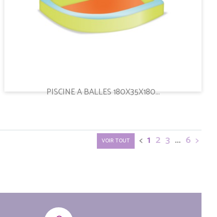
PISCINE A BALLES 180X35X180...
<
1
2
3
...
6
>
VOIR TOUT